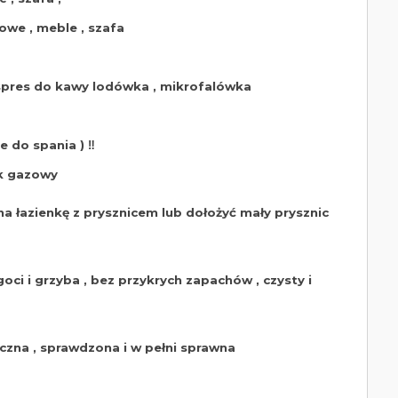
owe , meble , szafa
spres do kawy lodówka , mikrofalówka
 do spania ) ‼️
ek gazowy
na łazienkę z prysznicem lub dołożyć mały prysznic
ci i grzyba , bez przykrych zapachów , czysty i
yczna , sprawdzona i w pełni sprawna