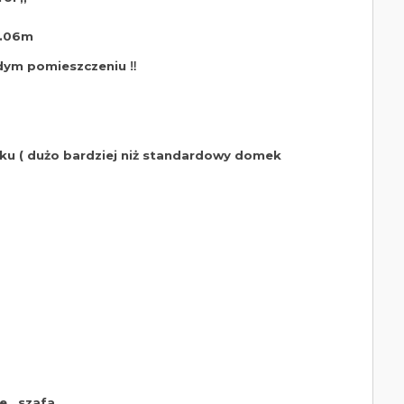
 3.06m
ym pomieszczeniu ‼️
ku ( dużo bardziej niż standardowy domek
 , szafa ,