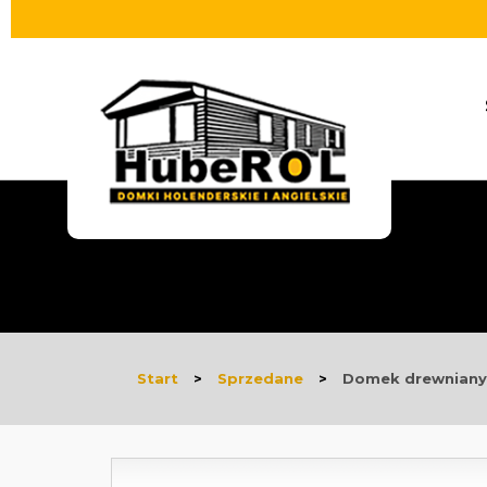
Start
>
Sprzedane
>
Domek drewniany