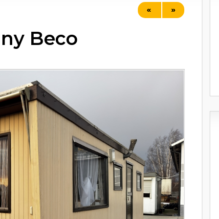
«
»
ny Beco