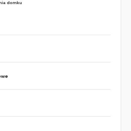
enia domku
owe