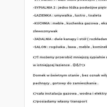
-SYPIALNIA 2 : jedno łóżka podwójne piętr
-ŁAZIENKA : umywalka , lustro , toaleta
-KUCHNIA : meble , kuchenka gazowa , ek
zlewozmywak
-JADALNIA : dwie kanapy i stół ( rozkładane
-SALON : rogówka , ława , meble , komin
👉‼️ możemy przerobić mniejszą sypialnie 
w istniejącej łazience . 😉💪‼️👈
Domek w świetnym stanie , bez oznak wilgo
pachnący , gotowy do zamieszkania .
👉cała instalacja gazowa , wodna i elektr
👉posiadamy własny transport