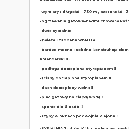
-wymiary : długość - 7.50 m , szerokość -
-ogrzewanie gazowe-nadmuchowe w każd
-dwie sypialnie
-świeże i zadbane wnętrze
-bardzo mocna i solidna konstrukcja dom
holenderski ‼️)
-podłoga docieplona styropianem ‼️
-ściany docieplone styropianem ‼️
-dach docieplony wełną ‼️
-piec gazowy na ciepłą wodę‼️
-spanie dla 6 osób ‼️
-szyby w oknach podwójnie klejone ‼️
-SYPIALNIA 1 : duże łóżko podwójne , meble