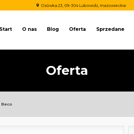
Osówka 23, 09-304 Lubowidz, mazowieckie
Start
O nas
Blog
Oferta
Sprzedane
Oferta
 Beco