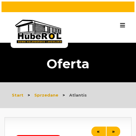
≡
Oferta
Start
>
Sprzedane
>
Atlantis
«
»