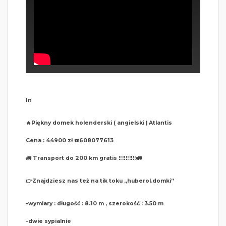
In
🔥Piękny domek holenderski ( angielski ) Atlantis
Cena : 44900 zł ☎️608077613
🚛 Transport do 200 km gratis ‼️‼️‼️‼️‼️🚛
👉Znajdziesz nas też na tik toku ,,huberol.domki”
-wymiary : długość : 8.10 m , szerokość : 3.50 m
-dwie sypialnie