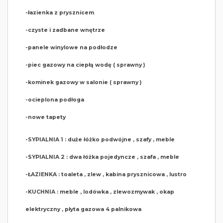
-łazienka z prysznicem
-czyste i zadbane wnętrze
-panele winylowe na podłodze
-piec gazowy na ciepłą wodę ( sprawny )
-kominek gazowy w salonie ( sprawny )
-ocieplona podłoga
-nowe tapety
-SYPIALNIA 1 : duże łóżko podwójne , szafy , meble
-SYPIALNIA 2 : dwa łóżka pojedyncze , szafa , meble
-ŁAZIENKA : toaleta , zlew , kabina prysznicowa , lustro
-KUCHNIA : meble , lodówka , zlewozmywak , okap
elektryczny , płyta gazowa 4 palnikowa