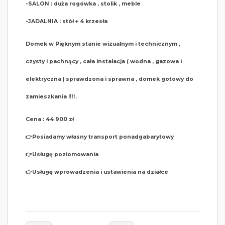
-SALON : duża rogówka , stolik , meble
-JADALNIA : stół + 4 krzesła
Domek w Pięknym stanie wizualnym i technicznym ,
czysty i pachnący , cała instalacja ( wodna , gazowa i
elektryczna ) sprawdzona i sprawna , domek gotowy do
zamieszkania ‼️‼️.
Cena : 44 900 zł
👉Posiadamy własny transport ponadgabarytowy
👉Usługę poziomowania
👉Usługę wprowadzenia i ustawienia na działce