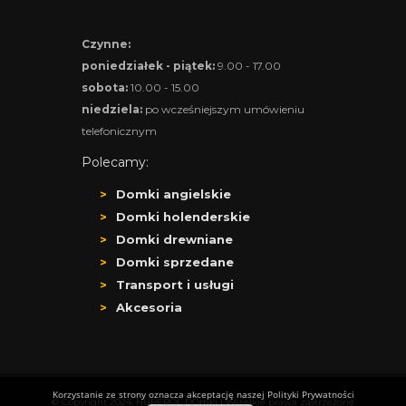
Czynne:
poniedziałek - piątek:
9.00 - 17.00
sobota:
10.00 - 15.00
niedziela:
po wcześniejszym umówieniu
telefonicznym
Polecamy:
Domki angielskie
Domki holenderskie
Domki drewniane
Domki sprzedane
Transport i usługi
Akcesoria
Korzystanie ze strony oznacza akceptację naszej Polityki Prywatności
© Copyright 2024. HUBEROL DOmki | Wszelkie prawa zastrzeżone