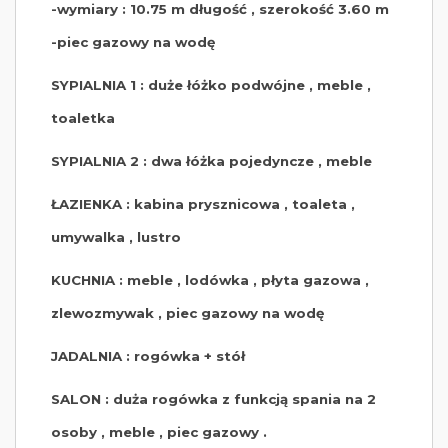
-wymiary : 10.75 m długość , szerokość 3.60 m
-piec gazowy na wodę
SYPIALNIA 1 : duże łóżko podwójne , meble ,
toaletka
SYPIALNIA 2 : dwa łóżka pojedyncze , meble
ŁAZIENKA : kabina prysznicowa , toaleta ,
umywalka , lustro
KUCHNIA : meble , lodówka , płyta gazowa ,
zlewozmywak , piec gazowy na wodę
JADALNIA : rogówka + stół
SALON : duża rogówka z funkcją spania na 2
osoby , meble , piec gazowy .