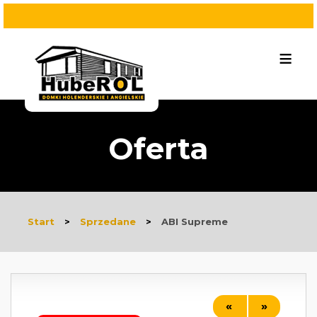
≡
Oferta
Start
>
Sprzedane
>
ABI Supreme
«
»