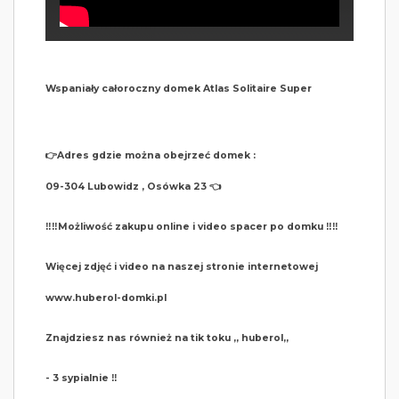
Wspaniały całoroczny domek Atlas Solitaire Super
👉Adres gdzie można obejrzeć domek :
09-304 Lubowidz , Osówka 23 👈
‼️‼️Możliwość zakupu online i video spacer po domku ‼️‼️
Więcej zdjęć i video na naszej stronie internetowej
www.huberol-domki.pl
Znajdziesz nas również na tik toku ,, huberol,,
- 3 sypialnie ‼️