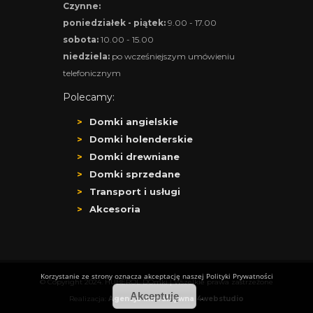
Czynne:
poniedziałek - piątek:
9.00 - 17.00
sobota:
10.00 - 15.00
niedziela:
po wcześniejszym umówieniu
telefonicznym
Polecamy:
Domki angielskie
Domki holenderskie
Domki drewniane
Domki sprzedane
Transport i usługi
Akcesoria
Korzystanie ze strony oznacza akceptację naszej Polityki Prywatności
© Copyright 2024. HUBEROL DOmki | Wszelkie prawa zastrzeżone
Akceptuję
.
Realizacja:
Agencja Interaktywna 4webstudio