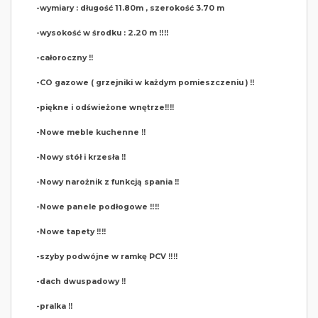
-wymiary : długość 11.80m , szerokość 3.70 m
-wysokość w środku : 2.20 m ‼️‼️
-całoroczny ‼️
-CO gazowe ( grzejniki w każdym pomieszczeniu ) ‼️
-piękne i odświeżone wnętrze‼️‼️
-Nowe meble kuchenne ‼️
-Nowy stół i krzesła ‼️
-Nowy narożnik z funkcją spania ‼️
-Nowe panele podłogowe ‼️‼️
-Nowe tapety ‼️‼️
-szyby podwójne w ramkę PCV ‼️‼️
-dach dwuspadowy ‼️
-pralka ‼️