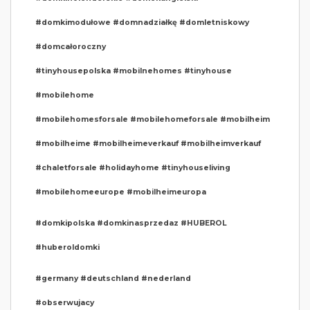
#domkimodułowe #domnadziałkę #domletniskowy
#domcałoroczny
#tinyhousepolska #mobilnehomes #tinyhouse
#mobilehome
#mobilehomesforsale #mobilehomeforsale #mobilheim
#mobilheime #mobilheimeverkauf #mobilheimverkauf
#chaletforsale #holidayhome #tinyhouseliving
#mobilehomeeurope #mobilheimeuropa
#domkipolska #domkinasprzedaz #HUBEROL
#huberoldomki
#germany #deutschland #nederland
#obserwujacy