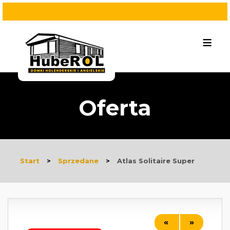
≡
Oferta
Start
>
Sprzedane
>
Atlas Solitaire Super
«
»