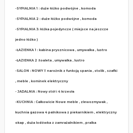
-SYPIALNIA 1 : duże łóżko podwójne , komoda
-SYPIALNIA 2 : duże łóżko podwójne , komoda
-SYPIALNIA 3: łóżka pojedyncze ( miejsce na jeszcze
jedno łóżko )
-ŁAZIENKA 1 : kabina prysznicowa , umywalka , lustro
-ŁAZIENKA 2 :toaleta , umywalka , lustro
-SALON : NOWY ‼️ narożnik z funkcją spania , stolik , szafki
, meble , kominek elektryczny
- JADALNIA : Nowy stół i 4 krzesła
-KUCHNIA : Całkowicie Nowe meble , zlewozmywak ,
kuchnia gazowa 4 palnikowa z piekarnikiem , elektryczny
okap , duża lodówka z zamrażalnikiem , pralka