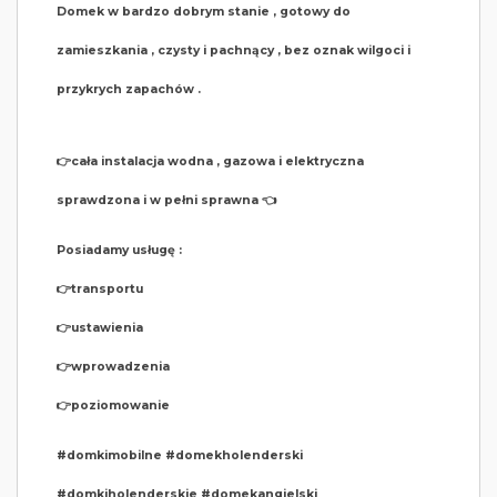
Domek w bardzo dobrym stanie , gotowy do
zamieszkania , czysty i pachnący , bez oznak wilgoci i
przykrych zapachów .
👉cała instalacja wodna , gazowa i elektryczna
sprawdzona i w pełni sprawna 👈
Posiadamy usługę :
👉transportu
👉ustawienia
👉wprowadzenia
👉poziomowanie
#domkimobilne #domekholenderski
#domkiholenderskie #domekangielski