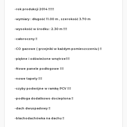
-rok produkcji 2014 ‼️‼️‼️
-wymiary : długość 11.00 m , szerokość 3.70 m
-wysokość w środku : 2.30 m ‼️‼️
-całoroczny ‼️
-CO gazowe ( grzejniki w każdym pomieszczeniu ) ‼️
-piękne i odświeżone wnętrze‼️‼️
-Nowe panele podłogowe ‼️‼️
-nowe tapety ‼️‼️
-szyby podwójne w ramkę PCV ‼️‼️
-podłoga dodatkowo docieplona ‼️
-dach dwuspadowy ‼️
-blachodachówka na dachu ‼️