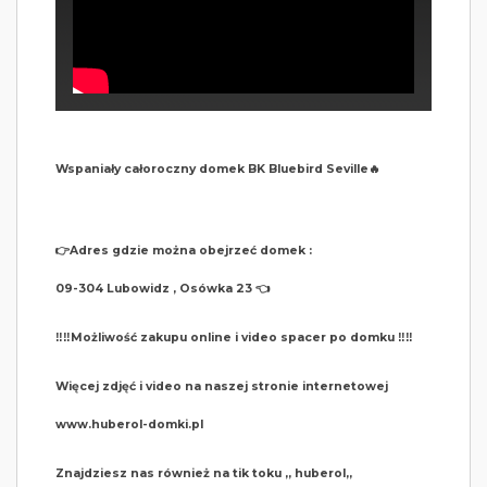
Wspaniały całoroczny domek BK Bluebird Seville🔥
👉Adres gdzie można obejrzeć domek :
09-304 Lubowidz , Osówka 23 👈
‼️‼️Możliwość zakupu online i video spacer po domku ‼️‼️
Więcej zdjęć i video na naszej stronie internetowej
www.huberol-domki.pl
Znajdziesz nas również na tik toku ,, huberol,,