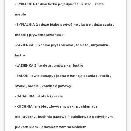
-SYPIALNIA 1 : dwa łóżka pojedyncze , lustro , szafa ,
meble
-SYPIALNIA 2 : duże łóżko podwójne , lustro , duża szafa ,
meble ( prywatna łazienka ) ‼️
-ŁAZIENKA 1 : kabina prysznicowa , toaleta , umywalka ,
lustro
-ŁAZIENKA 2 :toaleta , umywalka , lustro
-SALON : dwie kanapy ( jedna z funkcją spania ) , stolik ,
szafki , meble , kominek gazowy
- JADALNIA : stół i 4 krzesła
-KUCHNIA : meble , zlewozmywak , pochłaniacz
elektryczny , kuchnia gazowa 4 palnikowa z podwójnym
piekarnikiem , lodówka z zamrażalnikiem