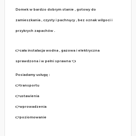
Domek w bardzo dobrym stanie , gotowy do
zamieszkania , czysty i pachnący , bez oznak wilgoci i
przykrych zapachów .
👉cała instalacja wodna , gazowa i elektryczna
sprawdzona i w pełni sprawna 👈
Posiadamy usługę :
👉transportu
👉ustawienia
👉wprowadzenia
👉poziomowanie