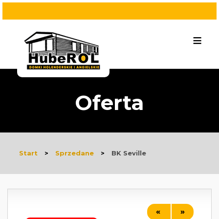
≡
Oferta
Start
>
Sprzedane
>
BK Seville
«
»