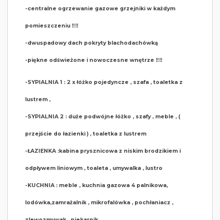
-centralne ogrzewanie gazowe grzejniki w każdym
pomieszczeniu ‼️‼️
-dwuspadowy dach pokryty blachodachówką
-piękne odświeżone i nowoczesne wnętrze ‼️‼️
-SYPIALNIA 1 : 2 x łóżko pojedyncze , szafa , toaletka z
lustrem ,
-SYPIALNIA 2 : duże podwójne łóżko , szafy , meble , (
przejście do łazienki ) , toaletka z lustrem
-ŁAZIENKA :kabina prysznicowa z niskim brodzikiem i
odpływem liniowym , toaleta , umywalka , lustro
-KUCHNIA : meble , kuchnia gazowa 4 palnikowa,
lodówka,zamrażalnik , mikrofalówka , pochłaniacz ,
zlewozmywak , piekarnik