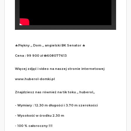
🔥Piękny ,, Dom „ angielski BK Senator 🔥
Cena : 99 900 zł ☎️608077613
Więcej zdjęć i video na naszej stronie internetowej
www.huberol-domki.pl
Znajdziesz nas również na tik toku ,, huberol,,
- Wymiary : 12.30 m długości i 3.70 m szerokości
- Wysokość w środku 2.30 m
- 100 % całoroczny ‼️‼️