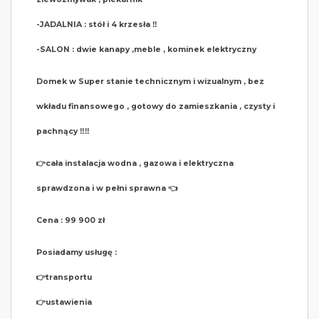
-JADALNIA : stół i 4 krzesła ‼️
-SALON : dwie kanapy ,meble , kominek elektryczny
Domek w Super stanie technicznym i wizualnym , bez
wkładu finansowego , gotowy do zamieszkania , czysty i
pachnący ‼️‼️
👉cała instalacja wodna , gazowa i elektryczna
sprawdzona i w pełni sprawna 👈
Cena : 99 900 zł
Posiadamy usługę :
👉transportu
👉ustawienia