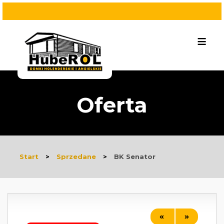
≡
Oferta
Start
>
Sprzedane
>
BK Senator
«
»