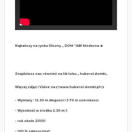
Najtańszy na rynku Śliczny ,, DOM ”ABI Moderna 🔥
Znajdziesz nas również na tik toku ,, huberol.domki,,
Więcej zdjęć i Vidoe na 👉www.huberol-domki.pl👈
- Wymiary : 12.30 m długości i 3.70 m szerokości
- Wysokość w środku 2.30 m ‼️
- rok około 2010‼️
- 100 % całoroczny‼️