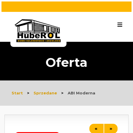
≡
Oferta
Start
>
Sprzedane
>
ABI Moderna
«
»