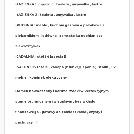
-ŁAZIENKA 1: prysznic , toaleta , umywalka , lustro
-ŁAZIENKA 2 : toaleta , umywalka , lustro
-KUCHNIA : meble , kuchnia gazowa 4 palnikowa z
piekarnikiem , lodówka , zamrażarka pochłaniacz ,
zlewozmywak
-JADALNIA : stół i 4 krzesła ‼️
-SALON : 2x fotele , kanapa (z funkcją spania ), stolik , TV ,
meble , kominek elektryczny
Domek nowoczesny i bardzo rzadki w Perfekcyjnym
stanie technicznym i wizualnym , bez wkładu
finansowego , gotowy do zamieszkania , czysty i
pachnący ‼️‼️