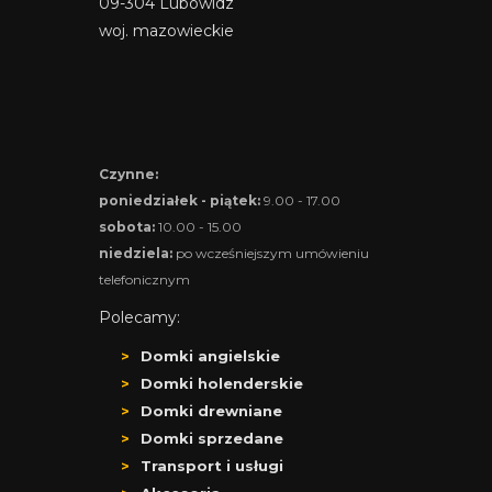
09-304 Lubowidz
woj. mazowieckie
Czynne:
poniedziałek - piątek:
9.00 - 17.00
sobota:
10.00 - 15.00
niedziela:
po wcześniejszym umówieniu
telefonicznym
Polecamy:
Domki angielskie
Domki holenderskie
Domki drewniane
Domki sprzedane
Transport i usługi