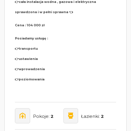
👉cała instalacja wodna , gazowa i elektryczna
sprawdzona i w pełni sprawna 👈
Cena : 104 000 zł
Posiadamy usługę :
👉transportu
👉ustawienia
👉wprowadzenia
👉poziomowania
Pokoje:
2
Łazienki:
2