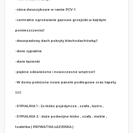
-okna dwuszybowe w ramie PCV ‼️
-centralne ogrzewanie gazowe grzejniki w każdym
pomieszczeniu‼️
-dwuspadowy dach pokryty blachodachówką‼️
-dwie sypialnie
-dwie łazienki
-piękne odświeżone i nowoczesne wnętrze‼️
-W domu położone nowe panele podłogowe oraz tapety
‼️‼️‼️
-SYPIALNIA 1 : 2x łóżko pojedyncze , szafa , lustro ,
-SYPIALNIA 2 : duże podwójne łóżko , szafy , meble ,
toaletka ( PRYWATNA ŁAZIENKA )