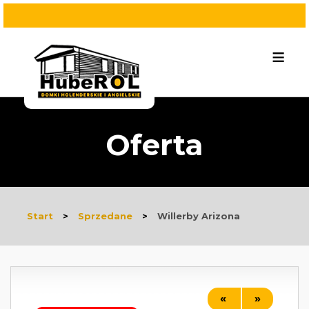
≡
Oferta
Start
>
Sprzedane
>
Willerby Arizona
«
»