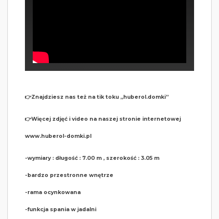
👉Znajdziesz nas też na tik toku ,,huberol.domki”
👉Więcej zdjęć i video na naszej stronie internetowej
www.huberol-domki.pl
-wymiary : długość : 7.00 m , szerokość : 3.05 m
-bardzo przestronne wnętrze
-rama ocynkowana
-funkcja spania w jadalni