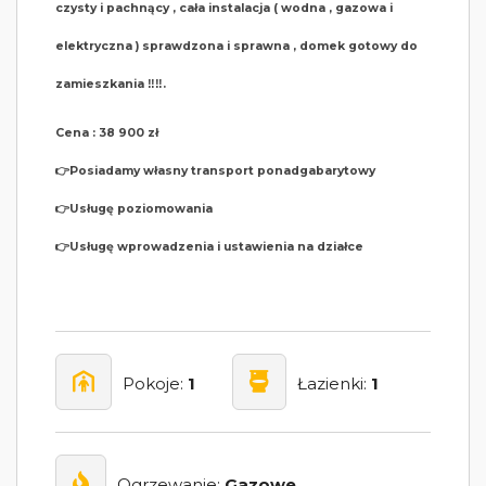
czysty i pachnący , cała instalacja ( wodna , gazowa i
elektryczna ) sprawdzona i sprawna , domek gotowy do
zamieszkania ‼️‼️.
Cena : 38 900 zł
👉Posiadamy własny transport ponadgabarytowy
👉Usługę poziomowania
👉Usługę wprowadzenia i ustawienia na działce
Pokoje:
1
Łazienki:
1
Ogrzewanie:
Gazowe