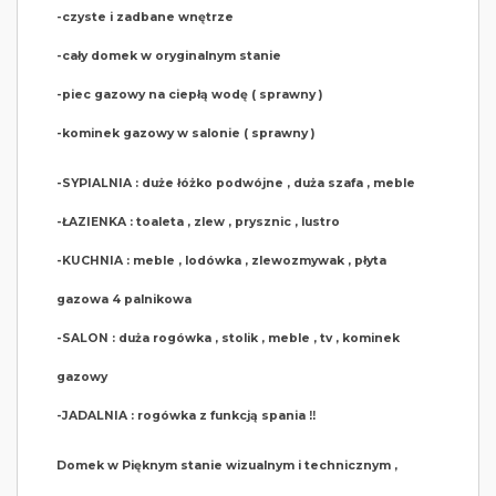
-czyste i zadbane wnętrze
-cały domek w oryginalnym stanie
-piec gazowy na ciepłą wodę ( sprawny )
-kominek gazowy w salonie ( sprawny )
-SYPIALNIA : duże łóżko podwójne , duża szafa , meble
-ŁAZIENKA : toaleta , zlew , prysznic , lustro
-KUCHNIA : meble , lodówka , zlewozmywak , płyta
gazowa 4 palnikowa
-SALON : duża rogówka , stolik , meble , tv , kominek
gazowy
-JADALNIA : rogówka z funkcją spania ‼️
Domek w Pięknym stanie wizualnym i technicznym ,