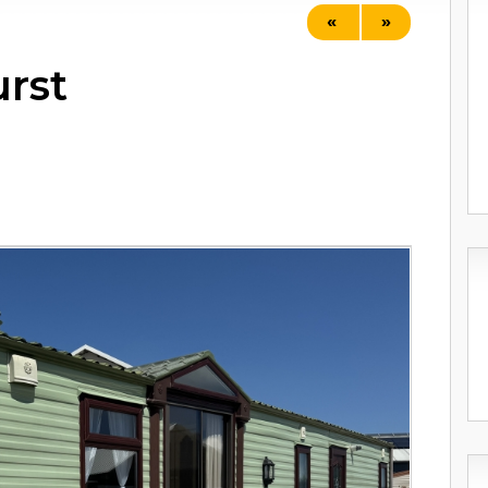
«
»
rst