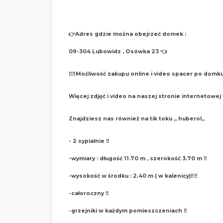
👉Adres gdzie można obejrzeć domek :
09-304 Lubowidz , Osówka 23 👈
‼️‼️Możliwość zakupu online i video spacer po domku 
Więcej zdjęć i video na naszej stronie internetowe
Znajdziesz nas również na tik toku ,, huberol,,
- 2 sypialnie ‼️
-wymiary : długość 11.70 m , szerokość 3.70 m ‼️
-wysokość w środku : 2.40 m ( w kalenicy)‼️‼️
-całoroczny ‼️
-grzejniki w każdym pomieszczeniach ‼️