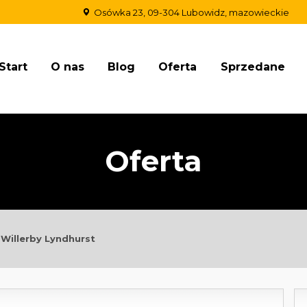
Osówka 23, 09-304 Lubowidz, mazowieckie
Start
O nas
Blog
Oferta
Sprzedane
Oferta
Willerby Lyndhurst