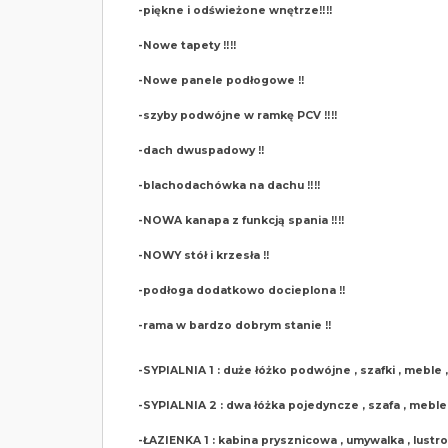
-piękne i odświeżone wnętrze‼️‼️
-Nowe tapety ‼️‼️
-Nowe panele podłogowe ‼️
-szyby podwójne w ramkę PCV ‼️‼️
-dach dwuspadowy ‼️
-blachodachówka na dachu ‼️‼️
-NOWA kanapa z funkcją spania ‼️‼️
-NOWY stół i krzesła ‼️
-podłoga dodatkowo docieplona ‼️
-rama w bardzo dobrym stanie ‼️
-SYPIALNIA 1 : duże łóżko podwójne , szafki , meble , 
-SYPIALNIA 2 : dwa łóżka pojedyncze , szafa , meble 
-ŁAZIENKA 1 : kabina prysznicowa , umywalka , lustro 