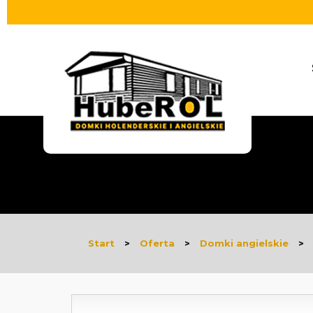
Start
>
Oferta
>
Domki angielskie
>