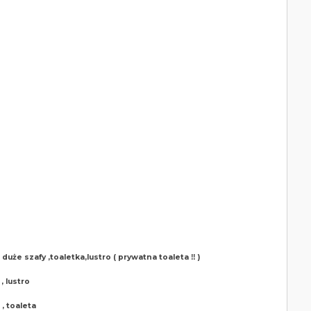
duże szafy ,toaletka,lustro ( prywatna toaleta ‼️ )
, lustro
, toaleta