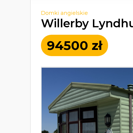
Domki angielskie
Willerby Lyndhu
94500 zł