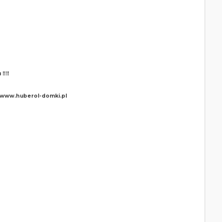
‼️‼️
j www.huberol-domki.pl