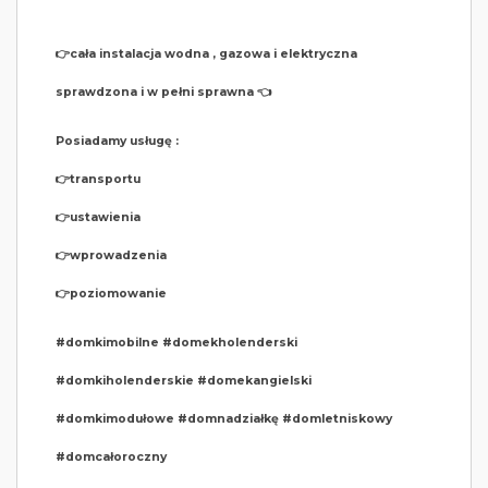
👉cała instalacja wodna , gazowa i elektryczna
sprawdzona i w pełni sprawna 👈
Posiadamy usługę :
👉transportu
👉ustawienia
👉wprowadzenia
👉poziomowanie
#domkimobilne #domekholenderski
#domkiholenderskie #domekangielski
#domkimodułowe #domnadziałkę #domletniskowy
#domcałoroczny