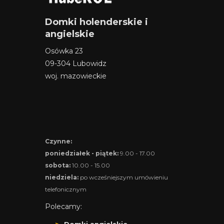
Domki holenderskie i
angielskie
Osówka 23
09-304 Lubowidz
woj. mazowieckie
Czynne:
poniedziałek - piątek:
9.00 - 17.00
sobota:
10.00 - 15.00
niedziela:
po wcześniejszym umówieniu
telefonicznym
Polecamy:
Domki angielskie