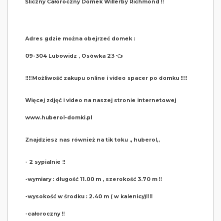
Śliczny Całoroczny Domek Willerby Richmond ‼️
Adres gdzie można obejrzeć domek :
09-304 Lubowidz , Osówka 23 👈
‼️‼️Możliwość zakupu online i video spacer po domku ‼️‼️
Więcej zdjęć i video na naszej stronie internetowej
www.huberol-domki.pl
Znajdziesz nas również na tik toku ,, huberol,,
- 2 sypialnie ‼️
-wymiary : długość 11.00 m , szerokość 3.70 m ‼️
-wysokość w środku : 2.40 m ( w kalenicy)‼️‼️
-całoroczny ‼️