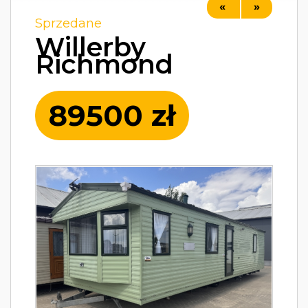
«
»
Sprzedane
Willerby
Richmond
89500 zł