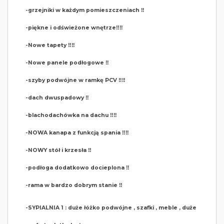
-grzejniki w każdym pomieszczeniach ‼️
-piękne i odświeżone wnętrze‼️‼️
-Nowe tapety ‼️‼️
-Nowe panele podłogowe ‼️
-szyby podwójne w ramkę PCV ‼️‼️
-dach dwuspadowy ‼️
-blachodachówka na dachu ‼️‼️
-NOWA kanapa z funkcją spania ‼️‼️
-NOWY stół i krzesła ‼️
-podłoga dodatkowo docieplona ‼️
-rama w bardzo dobrym stanie ‼️
-SYPIALNIA 1 : duże łóżko podwójne , szafki , meble , duże