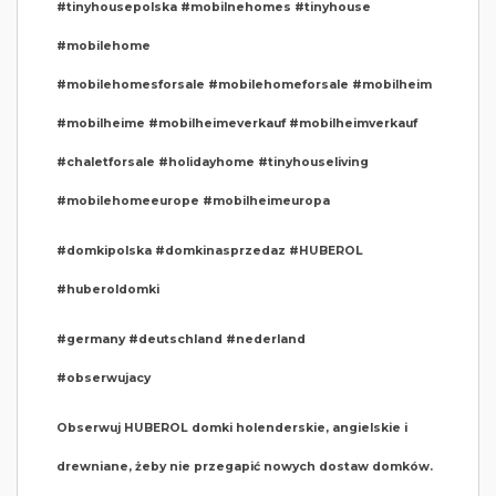
#tinyhousepolska #mobilnehomes #tinyhouse
#mobilehome
#mobilehomesforsale #mobilehomeforsale #mobilheim
#mobilheime #mobilheimeverkauf #mobilheimverkauf
#chaletforsale #holidayhome #tinyhouseliving
#mobilehomeeurope #mobilheimeuropa
#domkipolska #domkinasprzedaz #HUBEROL
#huberoldomki
#germany #deutschland #nederland
#obserwujacy
Obserwuj HUBEROL domki holenderskie, angielskie i
drewniane, żeby nie przegapić nowych dostaw domków.