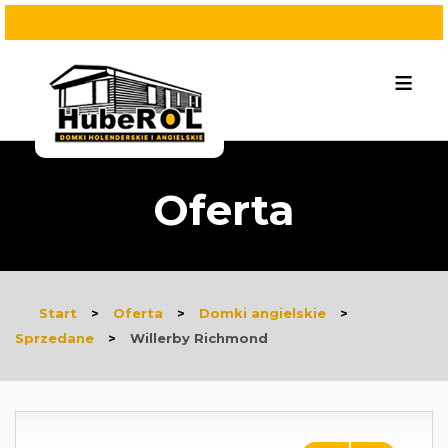
≡
Oferta
Start
>
Oferta
>
Domki angielskie
>
Sprzedane
>
Willerby Richmond