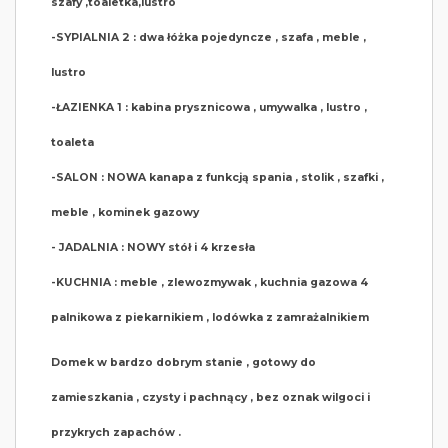
szafy ,toaletka,lustro
-SYPIALNIA 2 : dwa łóżka pojedyncze , szafa , meble ,
lustro
-ŁAZIENKA 1 : kabina prysznicowa , umywalka , lustro ,
toaleta
-SALON : NOWA kanapa z funkcją spania , stolik , szafki ,
meble , kominek gazowy
- JADALNIA : NOWY stół i 4 krzesła
-KUCHNIA : meble , zlewozmywak , kuchnia gazowa 4
palnikowa z piekarnikiem , lodówka z zamrażalnikiem
Domek w bardzo dobrym stanie , gotowy do
zamieszkania , czysty i pachnący , bez oznak wilgoci i
przykrych zapachów .