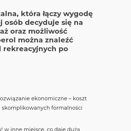
alna, która łączy wygodę
j osób decyduje się na
taż oraz możliwość
berol można znaleźć
d rekreacyjnych po
o rozwiązanie ekonomiczne – koszt
n skomplikowanych formalności
ć w inne miejsce, co daje dużą