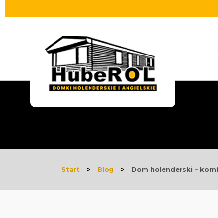
Start
>
Blog
>
Dom holenderski – kom